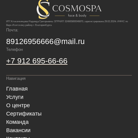
ИП Устькачкинцева Надежда Григорьевна. ОГРНИП 324665800046870, зарегистрирована 29.02.2024г. ИФНС по
Верх-Исетскому району г. Екатеринбурга.
Почта:
89126956666@mail.ru
Телефон
+7 912 695-66-66
Навигация
Главная
Услуги
О центре
Сертификаты
Команда
Вакансии