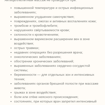
Антицеллюлитный массаж не проводится при:
повышенной температуре и острых инфекционных
заболеваниях;
выраженном ухудшении самочувствия;
повреждениях, ожогах и активных воспалениях кожи;
тромбозе и тромбофлебите;
нарушениях свёртываемости крови;
склонности к кровотечениям;
выраженном варикозном расширении вен в зоне
воздействия;
острых травмах;
недавних операциях без разрешения врача;
онкологических заболеваниях;
обострении хронических заболеваний;
выраженных заболеваниях сердечно-сосудистой
системы;
беременности — для отдельных зон и интенсивных
техник;
заболеваниях органов брюшной полости при массаже
живота;
грыжах в зоне воздействия;
боли или отёке неясного происхождения;
состояниях, при которых врач запретил интенсивный