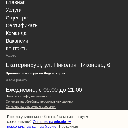
Главная
Услуги
О центре
Сертификаты
Команда
Вакансии
Контакты
Адрес
Екатеринбург, ул. Николая Никонова, 6
Проложить маршрут на Яндекс карты
Часы работы
Ежедневно, с 09:00 до 21:00
Политика конфиденциальности
Согласие на обработку персональных данных
Согласие на рекламную рассылку
Публичная оферта
В целях улучшения работы сайта мы используем
Все права защищены, Cosmospa, 2026 ©
cookie («куки»).
Согласие на обработку
Наверх
Спецпредложения
персональных данных (cookie)
. Продолжая