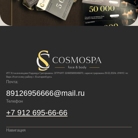
ИП Устькачкинцева Надежда Григорьевна. ОГРНИП 324665800046870, зарегистрирована 29.02.2024г. ИФНС по
Верх-Исетскому району г. Екатеринбурга.
Почта:
89126956666@mail.ru
Телефон
+7 912 695-66-66
Навигация